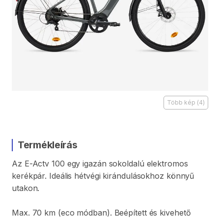
Több kép
(
4
)
Termékleírás
Az
E-Actv
100
egy
igazán
sokoldalú
elektromos
kerékpár.
Ideális
hétvégi
kirándulásokhoz
könnyű
utakon.
Max.
70
km
(eco
módban).
Beépített
és
kivehető