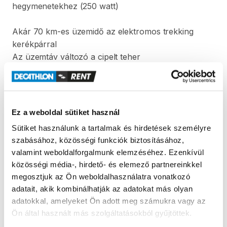
hegymenetekhez
(250
watt)
Akár
70
km-es
üzemidő
az
elektromos
trekking
kerékpárral
Az
üzemtáv
változó
a
cipelt
teher
(felhasználó+csomag)
​,​
a
szintkülönbségek
és
a
külső
hőmérséklet
függvényében.
Tesztjeink
lehetővé
tették
​,​
hogy
meghatározzuk
a
maximális
üzemtávot
kis
szintkülönbség
mellett
​,​
Ez a weboldal sütiket használ
csomagok
nélkül
(kerékpáros
táska
vagy
utánfutó
Sütiket használunk a tartalmak és hirdetések személyre
nélkül):
szabásához, közösségi funkciók biztosításához,
ECO
üzemmód:
max.
70
km
valamint weboldalforgalmunk elemzéséhez. Ezenkívül
Normál
üzemmód:
max.
50
km
közösségi média-, hirdető- és elemező partnereinkkel
Turbo
üzemmód:
max.
30
km
megosztjuk az Ön weboldalhasználatra vonatkozó
adatait, akik kombinálhatják az adatokat más olyan
Méretek
adatokkal, amelyeket Ön adott meg számukra vagy az
Méretek:
S
​/​
M
méret:
1
​,​
50-1
​,​
72
m.
Ön által használt más szolgáltatásokból gyűjtöttek.
L
​/​
XL
méret:
1
​,​
72-1
​,​
95
m.