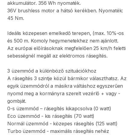
akkumulátor.
356
Wh
nyomaték.
36V
brushless
motor
a
hátsó
kerékben.
Nyomaték:
45
Nm.
Ideális
közepesen
emelkedő
terepen
​,​
(max.
10%-os
és
500
m.
Komoly
hegymenetekhez
nem
ajánlott.
Az
európai
előírásoknak
megfelelően
25
km
​/​
h
feletti
sebességnél
megáll
az
elektromos
rásegítés.
3
üzemmód
a
különböző
szituációkhoz
A
rásegítés
3
szintje
közül
bármikor
választhatsz.
Az
egyik
üzemmódról
a
másikra
váltáshoz
egyszerűen
nyomd
meg
a
kormányra
szerelt
vezérlő
+
vagy
-
gombját.
0-s
üzemmód
–
rásegítés
kikapcsolva
(0
watt)
Eco
üzemmód
-
kis
rásegítés
(70
watt)
Normál
üzemmód
-
közepes
rásegítés
(125
watt)
Turbo
üzemmód
-
maximális
rásegítés
nehéz