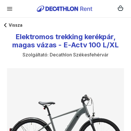
Vissza
Elektromos
trekking
kerékpár
​,​
magas
vázas
-
E-Actv
100
L
​/​
XL
Szolgáltató:
Decathlon Székesfehérvár