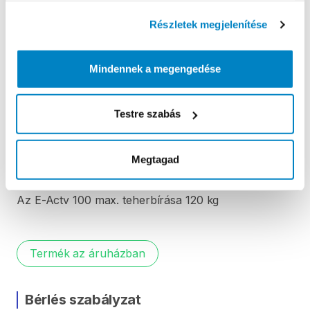
Részletek megjelenítése
Ha
2
méret
határán
állsz:
válaszd
a
kisebb
méretet
az
egyenesebb
​,​
kényelmesebb
testtartáshoz.
Mindennek a megengedése
Választhatod
a
nagyobb
méretet
a
dinamikusabb
kerékpározásért
(nyújtott
testhelyzet).
Testre szabás
Súly
25
kg
az
L
​/​
XL-es
méret.
Megtagad
Max.
teherbírás:
Az
E-Actv
100
max.
teherbírása
120
kg
Termék az áruházban
Bérlés szabályzat